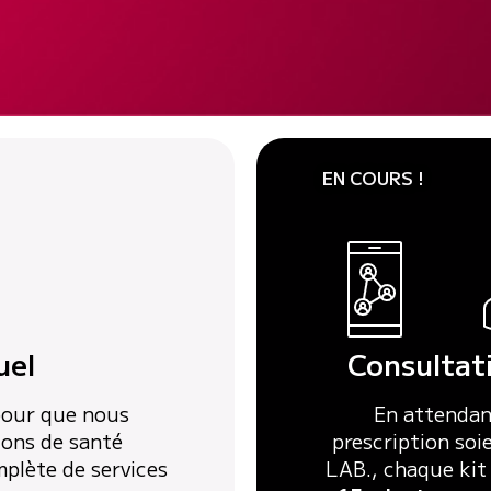
EN COURS !
uel
Consultati
 pour que nous
En attendant
ions de santé
prescription soi
plète de services
LAB., chaque ki