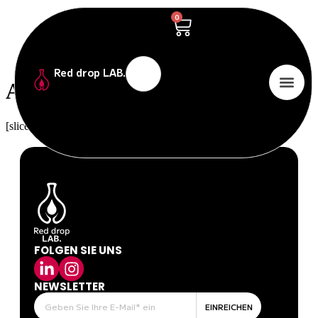
0
Red drop LAB.
Affiliate-Registrierung
[slicewp_affiliate_registration]
FOLGEN SIE UNS
NEWSLETTER
EINREICHEN