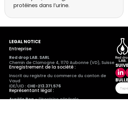
protéines dans l’urine.
LEGAL NOTICE
Entreprise
Red drop LAB. SARL
Chemin de Clamogne 4, 1170 Aubonne (VD), Suisse
SUIV
Enregistrement de la société :
Inscrit au registre du commerce du canton de
BULL
Vaud
IDE/UID :
CHE-213.371.576
Représentant légal :
Aurélie Bon –
Directrice générale
Contact :
info@reddroplab.com
Objet de la société :
Red drop LAB. SARL développe des solutions