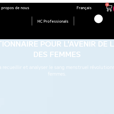
0
 propos de nous
Français
HC Professionals
G MENSTRUEL EST LE PROCHAI
IONNAIRE POUR L'AVENIR DE 
DES FEMMES
 recueillir et analyser le sang menstruel révolution
femmes.