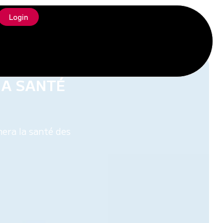
Login
N OUTIL
LA SANTÉ
nera la santé des