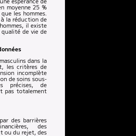
 une espérance de
 en moyenne 25 %
s que les hommes.
à la réduction de
 hommes, il existe
 qualité de vie de
 données
 masculins dans la
, les critères de
nsion incomplète
ion de soins sous-
s précises, de
nt pas totalement
par des barrières
inancières, des
t ou du rejet, des