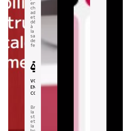
en
charge
adaptée
et
dédiée
à
la
santé
des
femmes.
VOTRE
ENGAGEMENT
COMPTE
Briser
la
stigmatisation
et
la
honte